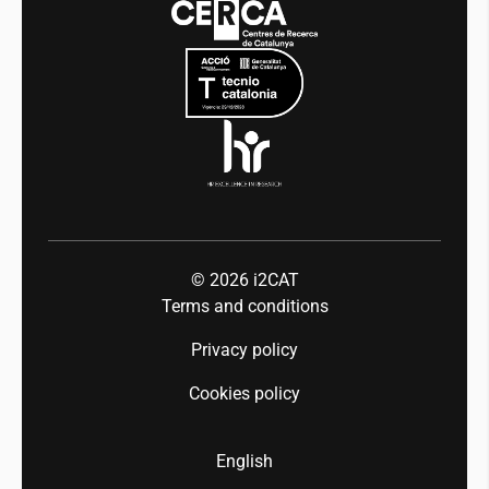
Mobility
Equality and diversity
Press room
Industry 5.0
Talent
© 2026
i2CAT
Terms and conditions
Privacy policy
Cookies policy
English