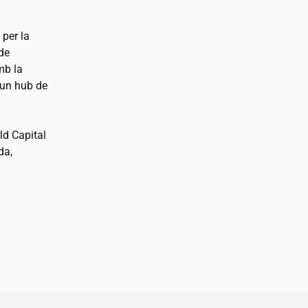
 per la
de
mb la
 un hub de
ld Capital
da,