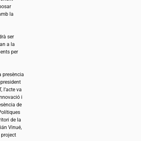
posar
 amb la
drà ser
an a la
ents per
a presència
 president
T
, l’acte va
nnovació i
esència de
Polítiques
itori de la
ián Vinué,
 project