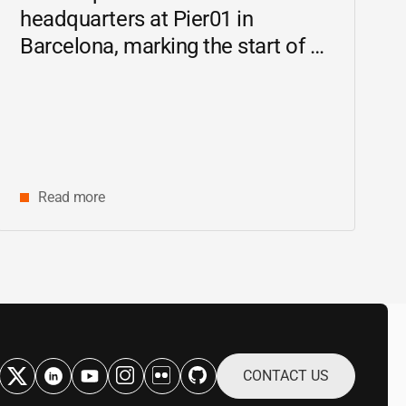
headquarters at Pier01 in
Barcelona, marking the start of a
new chapter as a driving force for
innovation and digital research in
Catalonia
Read more
CONTACT US