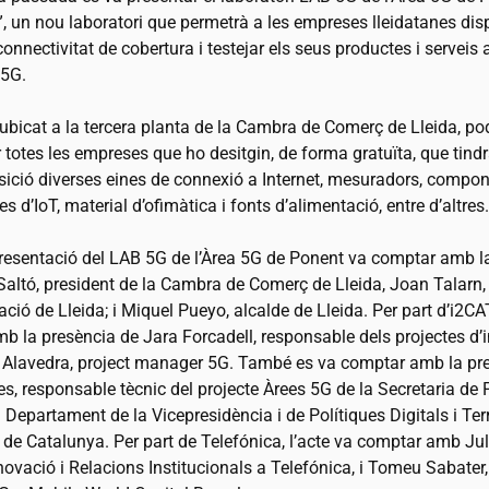
”, un nou laboratori que permetrà a les empreses lleidatanes dis
onnectivitat de cobertura i testejar els seus productes i serveis
 5G.
ubicat a la tercera planta de la Cambra de Comerç de Lleida, po
er totes les empreses que ho desitgin, de forma gratuïta, que tindr
sició diverses eines de connexió a Internet, mesuradors, compon
es d’IoT, material d’ofimàtica i fonts d’alimentació, entre d’altres.
presentació del LAB 5G de l’Àrea 5G de Ponent va comptar amb l
altó, president de la Cambra de Comerç de Lleida, Joan Talarn,
ació de Lleida; i Miquel Pueyo, alcalde de Lleida. Per part d’
i2CA
b la presència de Jara Forcadell, responsable dels projectes d’i
r Alavedra, project manager 5G. També es va comptar amb la pr
es, responsable tècnic del projecte Àrees 5G de la Secretaria de 
l Departament de la Vicepresidència i de Polítiques Digitals i Terr
 de Catalunya. Per part de Telefónica, l’acte va comptar amb Jul
novació i Relacions Institucionals a Telefónica, i Tomeu Sabater,