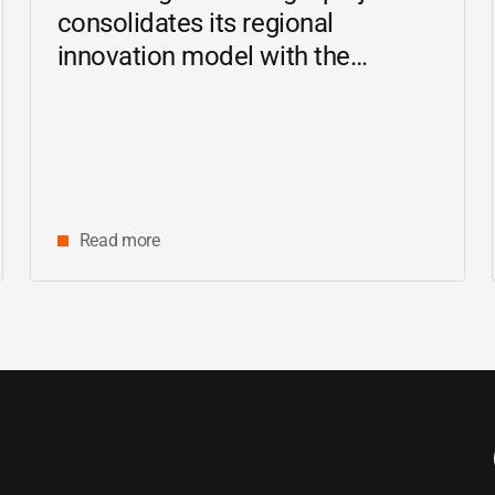
consolidates its regional
innovation model with the
inauguration of the Ziguinchor
center
Read more