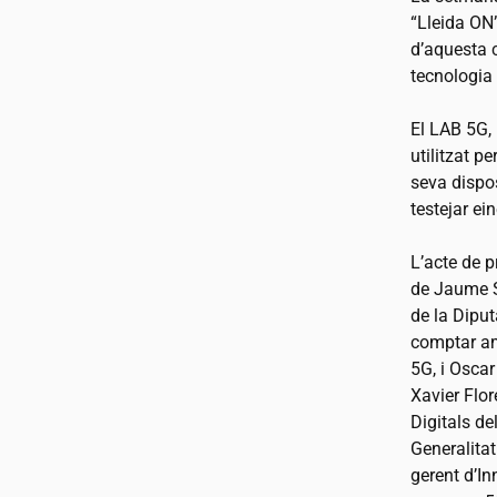
“Lleida ON
d’aquesta c
tecnologia
El LAB 5G, 
utilitzat p
seva dispo
testejar ein
L’acte de 
de Jaume S
de la Diput
comptar am
5G, i Osca
Xavier Flor
Digitals de
Generalitat
gerent d’In