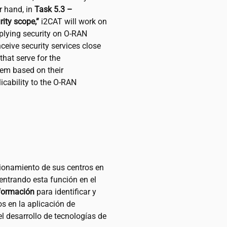
r hand, in
Task 5.3 –
ity scope,”
i2CAT
will work on
plying security on O-RAN
ceive security services close
that serve for the
hem based on their
icability to the O-RAN
cionamiento de sus centros en
centrando esta función en el
nformación
para identificar y
os en la aplicación de
l desarrollo de tecnologías de