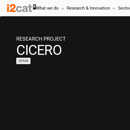
Skip
What we do
Research & Innovation
Secto
to
content
RESEARCH PROJECT
CICERO
SPAIN