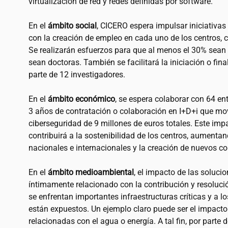
virtualización de red y redes definidas por software.
En el
ámbito social
, CICERO espera impulsar iniciativa
con la creación de empleo en cada uno de los centros, c
Se realizarán esfuerzos para que al menos el 30% sea
sean doctoras. También se facilitará la iniciación o fin
parte de 12 investigadores.
En el
ámbito económico
, se espera colaborar con 64 e
3 años de contratación o colaboración en I+D+i que mov
ciberseguridad de 9 millones de euros totales. Este i
contribuirá a la sostenibilidad de los centros, aumenta
nacionales e internacionales y la creación de nuevos c
En el
ámbito medioambiental
, el impacto de las soluci
íntimamente relacionado con la contribución y resoluci
se enfrentan importantes infraestructuras críticas y a l
están expuestos. Un ejemplo claro puede ser el impacto 
relacionadas con el agua o energía. A tal fin, por parte 