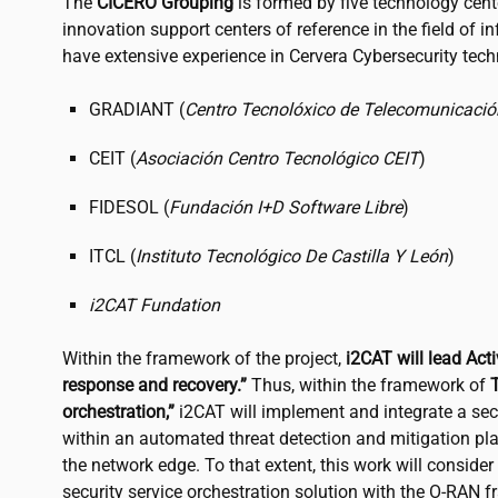
The
CICERO Grouping
is formed by five technology cent
innovation support centers of reference in the field of 
have extensive experience in Cervera Cybersecurity tec
GRADIANT (
Centro Tecnolóxico de Telecomunicación
CEIT (
Asociación Centro Tecnológico CEIT
)
FIDESOL (
Fundación I+D Software Libre
)
ITCL (
Instituto Tecnológico De Castilla Y León
)
i2CAT
Fundation
Within the framework of the project,
i2CAT
will lead Acti
response and recovery.”
Thus, within the framework of
orchestration,”
i2CAT
will implement and integrate a secu
within an automated threat detection and mitigation pl
the network edge. To that extent, this work will consider
security service orchestration solution with the O-RAN f