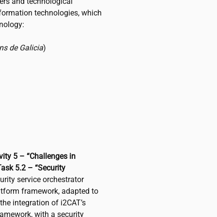
ers and technological
information technologies, which
hnology:
s de Galicia
)
vity 5 – “Challenges in
Task 5.2 – “Security
rity service orchestrator
atform framework, adapted to
 the integration of
i2CAT
’s
ramework, with a security