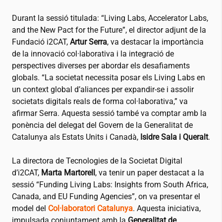
Durant la sessió titulada: “Living Labs, Accelerator Labs,
and the New Pact for the Future”, el director adjunt de la
Fundació
i2CAT
,
Artur Serra
, va destacar la importància
de la innovació col·laborativa i la integració de
perspectives diverses per abordar els desafiaments
globals. “La societat necessita posar els Living Labs en
un context global d’aliances per expandir-se i assolir
societats digitals reals de forma col·laborativa,” va
afirmar Serra. Aquesta sessió també va comptar amb la
ponència del delegat del Govern de la Generalitat de
Catalunya als Estats Units i Canadà,
Isidre Sala i Queralt
.
La directora de Tecnologies de la Societat Digital
d’
i2CAT
,
Marta Martorell
, va tenir un paper destacat a la
sessió “Funding Living Labs: Insights from South Africa,
Canada, and EU Funding Agencies”, on va presentar el
model del
Col·laboratori Catalunya
. Aquesta iniciativa,
impulsada conjuntament amb la
Generalitat de